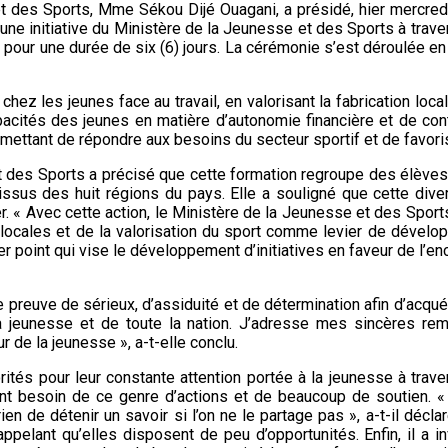
t des Sports, Mme Sékou Dijé Ouagani, a présidé, hier mercredi 
 une initiative du Ministère de la Jeunesse et des Sports à trave
s, pour une durée de six (6) jours. La cérémonie s’est déroulée
 les jeunes face au travail, en valorisant la fabrication local
capacités des jeunes en matière d’autonomie financière et de co
ettant de répondre aux besoins du secteur sportif et de favoris
et des Sports a précisé que cette formation regroupe des élèves
, issus des huit régions du pays. Elle a souligné que cette diver
er. « Avec cette action, le Ministère de la Jeunesse et des Spo
cales et de la valorisation du sport comme levier de développ
 point qui vise le développement d’initiatives en faveur de l’en
 preuve de sérieux, d’assiduité et de détermination afin d’acquér
la jeunesse et de toute la nation. J’adresse mes sincères rem
 de la jeunesse », a-t-elle conclu.
ités pour leur constante attention portée à la jeunesse à travers
ont besoin de ce genre d’actions et de beaucoup de soutien. «
en de détenir un savoir si l’on ne le partage pas », a-t-il décla
elant qu’elles disposent de peu d’opportunités. Enfin, il a inv