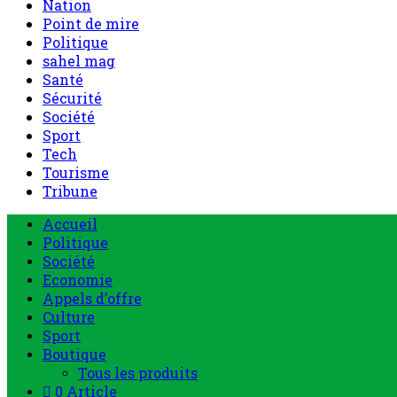
Nation
Point de mire
Politique
sahel mag
Santé
Sécurité
Société
Sport
Tech
Tourisme
Tribune
Accueil
Politique
Société
Economie
Appels d’offre
Culture
Sport
Boutique
Tous les produits
0 Article