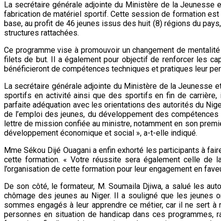
La secrétaire générale adjointe du Ministère de la Jeunesse e
fabrication de matériel sportif. Cette session de formation est
base, au profit de 46 jeunes issus des huit (8) régions du pay
structures rattachées.
Ce programme vise à promouvoir un changement de mentalité chez
filets de but. Il a également pour objectif de renforcer les 
bénéficieront de compétences techniques et pratiques leur perm
La secrétaire générale adjointe du Ministère de la Jeunesse 
sportifs en activité ainsi que des sportifs en fin de carrière
parfaite adéquation avec les orientations des autorités du Nig
de l’emploi des jeunes, du développement des compétences lo
lettre de mission confiée au ministre, notamment en son premier
développement économique et social », a-t-elle indiqué.
Mme Sékou Dijé Ouagani a enfin exhorté les participants à faire
cette formation. « Votre réussite sera également celle de 
l’organisation de cette formation pour leur engagement en faveur
De son côté, le formateur, M. Soumaila Djiwa, a salué les autor
chômage des jeunes au Niger. Il a souligné que les jeunes 
sommes engagés à leur apprendre ce métier, car il ne sert à ri
personnes en situation de handicap dans ces programmes, rapp