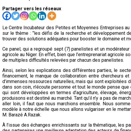
Partager vers les réseaux
Le Centre Incubateur des Petites et Moyennes Entreprises au 
sur le thème : ‘’les défis de la recherche et développement de 
trouver des solutions adéquates pour booster le domaine et mon
Ce panel, qui a regroupé sept (7) panelistes et un modérateur
agricole au Niger. En effet, bien que l’entreprenariat agricole
de multiples difficultés relevées par chacun des panelistes.
Ainsi, selon les explications des différentes parties, le sec
financement, le manque de collaboration entre chercheurs et e
d’immenses ressources naturelles, mais qui sont exploitées de
dans son coin, n’écoute personne et tout le monde pense que c’e
qui sont développées en termes d’agriculture, élevage, énergi
produisons est destiné au marché. Tant qu’il n’y a pas de march
aller loin, il faut que nous marchions ensemble. Nous somme
modèle à notre échelle que nous allons vulgariser en le mettan
M. Barazé A.Razak.
À l’issue des échanges enrichissants sur la thématique, les pan
des partenaires une meilleure adaptation des acteurs de finan