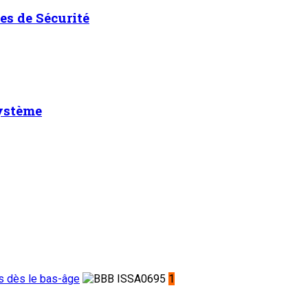
es de Sécurité
système
es dès le bas-âge
1