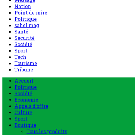
Nation
Point de mire
Politique
sahel mag
Santé
Sécurité
Société
Sport
Tech
Tourisme
Tribune
Accueil
Politique
Société
Economie
Appels d’offre
Culture
Sport
Boutique
Tous les produits
0 Article