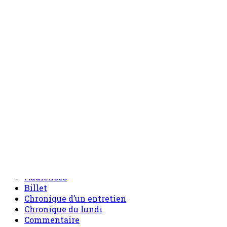
8 août 2026
Catégories
Actualités
AES
Agriculture
Annonces
Artisanat
Audiences
Billet
Chronique d’un entretien
Chronique du lundi
Commentaire
Communiqué