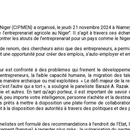
Niger (CIPMEN) a organisé, le jeudi 21 novembre 2024 à Niamey,
l’entreprenariat agricole au Niger’’. Il s’agit à travers ces éc
trer les atouts de l’entreprenariat pour un pays comme le Niger
 de renom, des chercheurs ainsi que des entrepreneurs, a permis
 soit une opportunité pour créer des emplois, s’auto-employer et
teur est confronté à des problèmes qui freinent le développeme
ntrepreneurs, la faible capacité humaine, la migration des tal
 manière archaïque ou mal exploitées. « Le défi majeur de la r
st l’autre qui a tort », a souligné le paneliste Barazé A. Razak
e et autres. En tant qu’agri porteur, il est important de savoi
é, peu importe votre intelligence, personne n’achète et la destina
s prêts à mettre à disposition une plate-forme de collaboratio
t à la disposition des autorités à travers des politiques et des 
elistes ont formulé des recommandations à l’endroit de l’Etat, l’
cement (banque) à regarder plus près ; la vulgarisation du secte