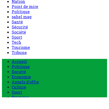
Nation
Point de mire
Politique
sahel mag
Santé
Sécurité
Société
Sport
Tech
Tourisme
Tribune
Accueil
Politique
Société
Economie
Appels d’offre
Culture
Sport
Boutique
Tous les produits
0 Article