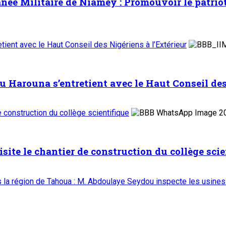
ée Militaire de Niamey : Promouvoir le patrioti
ient avec le Haut Conseil des Nigériens à l’Extérieur
Harouna s’entretient avec le Haut Conseil des 
de construction du collège scientifique
isite le chantier de construction du collège scie
ns la région de Tahoua : M. Abdoulaye Seydou inspecte les usines