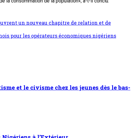
de la consommation de la population», a-t-il conclu.
ouvrent un nouveau chapitre de relation et de
nois pour les opérateurs économiques nigériens
sme et le civisme chez les jeunes dès le bas-
Nigériens à l’Extérieur