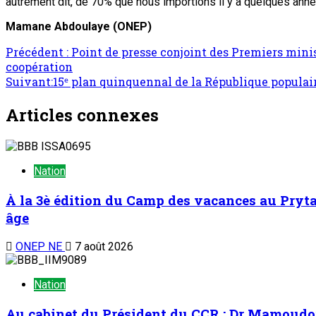
autrement dit, de 70% que nous importions il y a quelques année
Mamane Abdoulaye (ONEP)
Précédent :
Point de presse conjoint des Premiers mini
coopération
Suivant:
15ᵉ plan quinquennal de la République populai
Articles connexes
Nation
À la 3è édition du Camp des vacances au Prytan
âge
ONEP NE
7 août 2026
Nation
Au cabinet du Président du CCR : Dr Mamoudou 