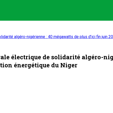
lidarité algéro-nigérienne : 40 mégawatts de plus d’ici fin juin 
rale électrique de solidarité algéro-ni
ction énergétique du Niger