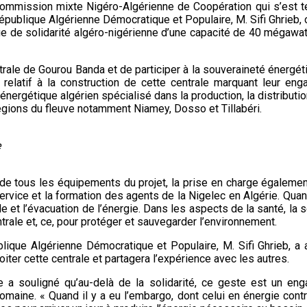
ommission mixte Nigéro-Algérienne de Coopération qui s’est te
ublique Algérienne Démocratique et Populaire, M. Sifi Ghrieb, o
ue de solidarité algéro-nigérienne d’une capacité de 40 mégawat
trale de Gourou Banda et de participer à la souveraineté énergét
elatif à la construction de cette centrale marquant leur enga
ergétique algérien spécialisé dans la production, la distribution 
égions du fleuve notamment Niamey, Dosso et Tillabéri.
e
re de tous les équipements du projet, la prise en charge égalemen
rvice et la formation des agents de la Nigelec en Algérie. Quant
le et l’évacuation de l’énergie. Dans les aspects de la santé, la 
trale et, ce, pour protéger et sauvegarder l’environnement.
blique Algérienne Démocratique et Populaire, M. Sifi Ghrieb, 
oiter cette centrale et partagera l’expérience avec les autres.
a souligné qu’au-delà de la solidarité, ce geste est un eng
maine. « Quand il y a eu l’embargo, dont celui en énergie contr