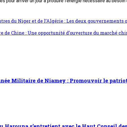
s pour arriver un jour à produire l’énergie nécessaire au besoin 
stres du Niger et de l’Algérie : Les deux gouvernements 
re de Chine : Une opportunité d’ouverture du marché chi
ée Militaire de Niamey : Promouvoir le patrioti
Harouna s’entretient avec le Haut Conseil des 