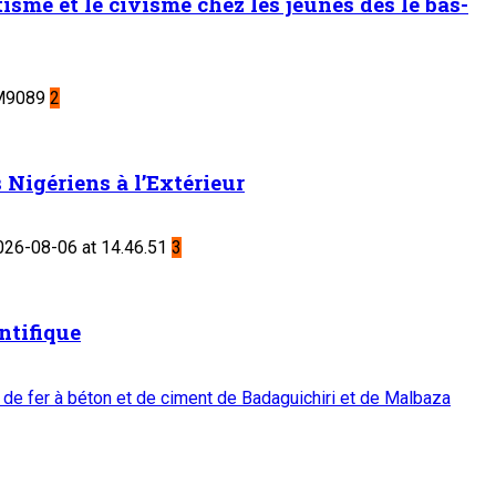
sme et le civisme chez les jeunes dès le bas-
2
Nigériens à l’Extérieur
3
ntifique
 de fer à béton et de ciment de Badaguichiri et de Malbaza