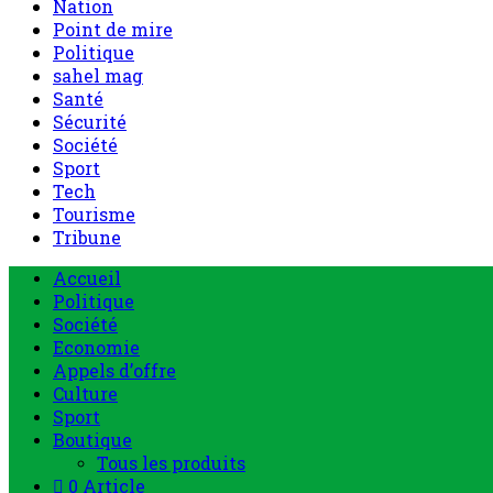
Nation
Point de mire
Politique
sahel mag
Santé
Sécurité
Société
Sport
Tech
Tourisme
Tribune
Accueil
Politique
Société
Economie
Appels d’offre
Culture
Sport
Boutique
Tous les produits
0 Article