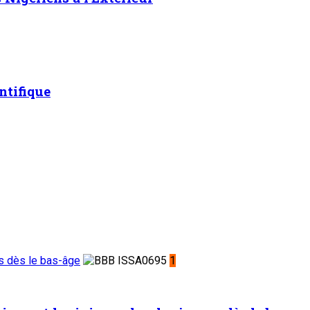
ntifique
es dès le bas-âge
1