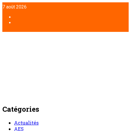
Aller
7 août 2026
au
contenu
Facebook
Twitter
Catégories
Actualités
AES