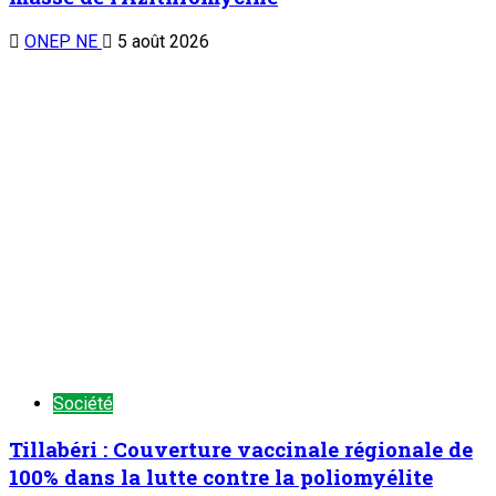
ONEP NE
5 août 2026
Société
Tillabéri : Couverture vaccinale régionale de
100% dans la lutte contre la poliomyélite
ONEP NE
5 août 2026
Société
Programme d’inspection et de Vérification de
la conformité des produits Importés (PVI) :
Démarrage des activités à partir du 1er août
2026 sur les sites pilotes
ONEP NE
5 août 2026