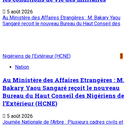
créé par Ordonnance N°89-26 du 8 décembre 1989
Place du Petit Marché | BP: 13 182 Niamey (R.
Niger)
20 73 34 86/87
onep@intnet.ne
Journaux et magazines
Le Sahel
Sahel Dimanche
Sahel Mag
Abonnement