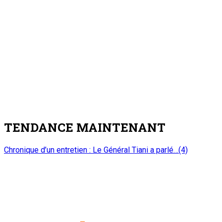
Bakary Yaou Sangaré reçoit le nouveau
Bureau du Haut Conseil des Nigériens de
l’Extérieur (HCNE)
5 août 2026
Journée Nationale de l’Arbre : Plusieurs cadres civils et
militaires décorés
4
Nation
Journée Nationale de l’Arbre : Plusieurs
cadres civils et militaires décorés
5 août 2026
Nuit écologique de la 3è édition de la Journée Nationale de
l’Arbre : Récompenser les meilleurs acteurs de la lutte contre