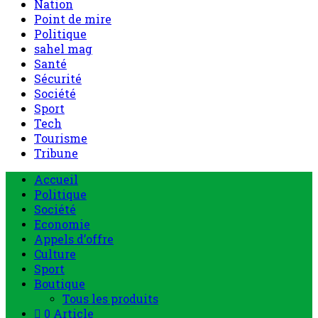
Nation
Point de mire
Politique
sahel mag
Santé
Sécurité
Société
Sport
Tech
Tourisme
Tribune
Accueil
Politique
Société
Economie
Appels d’offre
Culture
Sport
Boutique
Tous les produits
0 Article