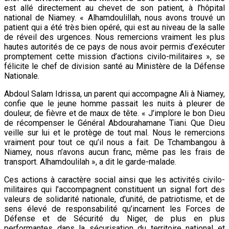
est allé directement au chevet de son patient, à l’hôpital
national de Niamey. « Alhamdoulillah, nous avons trouvé un
patient qui a été très bien opéré, qui est au niveau de la salle
de réveil des urgences. Nous remercions vraiment les plus
hautes autorités de ce pays de nous avoir permis d’exécuter
promptement cette mission d’actions civilo-militaires », se
félicite le chef de division santé au Ministère de la Défense
Nationale.
Abdoul Salam Idrissa, un parent qui accompagne Ali à Niamey,
confie que le jeune homme passait les nuits à pleurer de
douleur, de fièvre et de maux de tête. « J’implore le bon Dieu
de récompenser le Général Abdourahamane Tiani. Que Dieu
veille sur lui et le protège de tout mal. Nous le remercions
vraiment pour tout ce qu’il nous a fait. De Tchambangou à
Niamey, nous n’avons aucun franc, même pas les frais de
transport. Alhamdoulilah », a dit le garde-malade.
Ces actions à caractère social ainsi que les activités civilo-
militaires qui l’accompagnent constituent un signal fort des
valeurs de solidarité nationale, d’unité, de patriotisme, et de
sens élevé de responsabilité qu’incarnent les Forces de
Défense et de Sécurité du Niger, de plus en plus
performantes dans la sécurisation du territoire national et