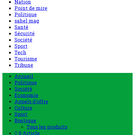
Nation
Point de mire
Politique
sahel mag
Santé
Sécurité
Société
Sport
Tech
Tourisme
Tribune
Accueil
Politique
Société
Economie
Appels d’offre
Culture
Sport
Boutique
Tous les produits
0 Article