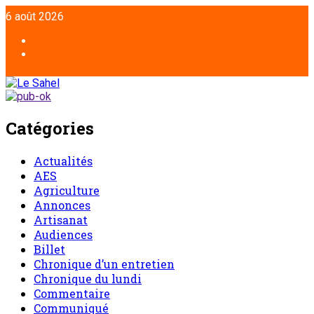
Aller
6 août 2026
au
contenu
Facebook
Twitter
Catégories
Actualités
AES
Agriculture
Annonces
Artisanat
Audiences
Billet
Chronique d’un entretien
Chronique du lundi
Commentaire
Communiqué