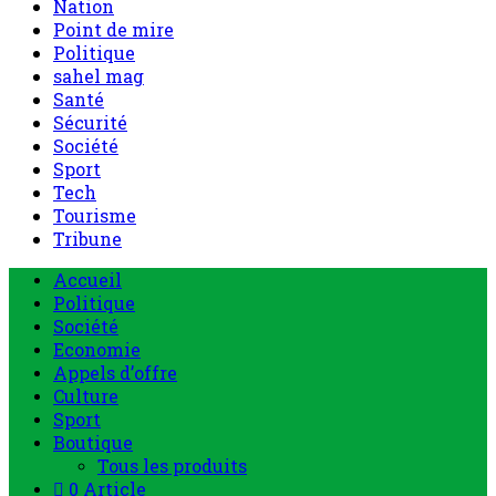
Nation
Point de mire
Politique
sahel mag
Santé
Sécurité
Société
Sport
Tech
Tourisme
Tribune
Menu
Accueil
principal
Politique
Société
Economie
Appels d’offre
Culture
Sport
Boutique
Tous les produits
0 Article