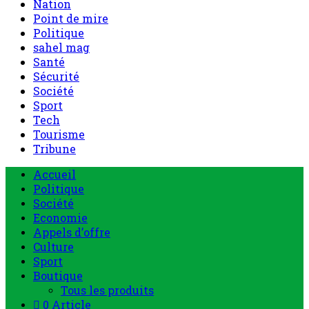
Nation
Point de mire
Politique
sahel mag
Santé
Sécurité
Société
Sport
Tech
Tourisme
Tribune
Accueil
Politique
Société
Economie
Appels d’offre
Culture
Sport
Boutique
Tous les produits
0 Article