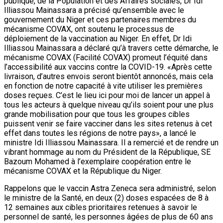
publique, de la Population et des Affaires sociales, Dr Idi
Illiassou Mainassara a précisé qu’ensemble avec le
gouvernement du Niger et ces partenaires membres du
mécanisme COVAX, ont soutenu le processus de
déploiement de la vaccination au Niger. En effet, Dr Idi
Illiassou Mainassara a déclaré qu’à travers cette démarche, le
mécanisme COVAX (Facilité COVAX) promeut l’équité dans
l’accessibilité aux vaccins contre la COVID-19. «Après cette
livraison, d’autres envois seront bientôt annoncés, mais cela
en fonction de notre capacité à vite utiliser les premières
doses reçues. C’est le lieu ici pour moi de lancer un appel à
tous les acteurs à quelque niveau qu’ils soient pour une plus
grande mobilisation pour que tous les groupes cibles
puissent venir se faire vacciner dans les sites retenus à cet
effet dans toutes les régions de notre pays», a lancé le
ministre Idi Illiassou Mainassara. Il a remercié et de rendre un
vibrant hommage au nom du Président de la République, SE
Bazoum Mohamed à l’exemplaire coopération entre le
mécanisme COVAX et la République du Niger.
Rappelons que le vaccin Astra Zeneca sera administré, selon
le ministre de la Santé, en deux (2) doses espacées de 8 à
12 semaines aux cibles prioritaires retenues à savoir le
personnel de santé, les personnes âgées de plus de 60 ans