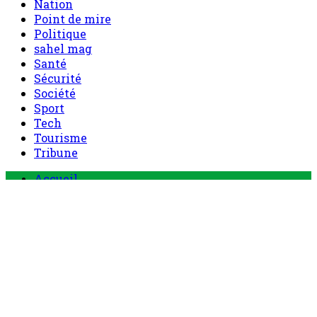
Nation
Point de mire
Politique
sahel mag
Santé
Sécurité
Société
Sport
Tech
Tourisme
Tribune
Accueil
Politique
Société
Economie
Appels d’offre
Culture
Sport
Boutique
Tous les produits
0 Article