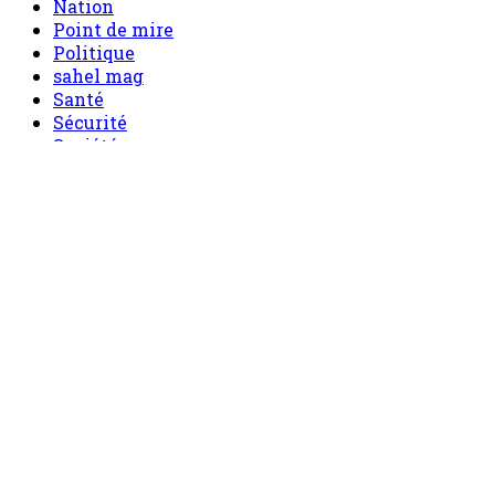
Nation
Point de mire
Politique
sahel mag
Santé
Sécurité
Société
Sport
Tech
Tourisme
Tribune
Menu
Accueil
principal
Politique
Société
Economie
Appels d’offre
Culture
Sport
Boutique
Tous les produits
0 Article