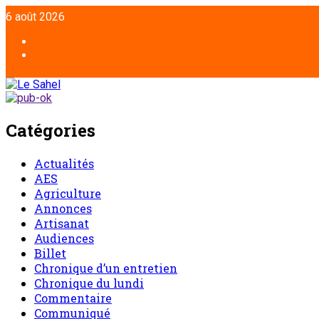
Aller
6 août 2026
au
contenu
Facebook
Twitter
Catégories
Actualités
AES
Agriculture
Annonces
Artisanat
Audiences
Billet
Chronique d’un entretien
Chronique du lundi
Commentaire
Communiqué