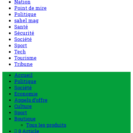
Nation
Point de mire
Politique
sahel mag
Santé
Sécurité
Société
Sport
Tech
Tourisme
Tribune
Accueil
Politique
Société
Economie
Appels d’offre
Culture
Sport
Boutique
Tous les produits
0 Article