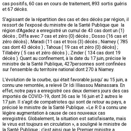
cas positifs, 60 cas en cours de traitement, 893 sortis guéris
et 67 décès.
S’agissant de la répartition des cas et des décès par région, il
ressort de l’exposé du ministre de la Santé Publique que la
région d’Agadez a enregistré un cumul de 43 cas dont un (1)
décès ; Diffa avec 7 cas et zéro (0) décès ; Dosso (16 cas et
zéro décès) ; Maradi (11 cas et trois (3) décès ; Niamey ( 785
cas dont 43 décès ) ; Tahoua ( 19 cas et zéro (0) décès) ;
Tillabéry ( 5 cas et zéro décès ) ; Zinder ( 134 cas dont 19
décès ). Quant au confinement, à la date du 17 juin, précise le
ministre de la Santé Publique, 427personnes sont confinées
sur l’ensemble du territoire national dont 270 à Niamey.
L’évolution de la courbe, qui était favorable jusqu’ au 15 juin, a
connu une remontée, a relevé Dr Idi Illiassou Mainassara. En
effet, notre pays a enregistré ces deux derniers jours des cas
importés de COVID-19, dont 36 cas le 16 juin et 2 autres le
17 juin. Il s’agit de compatriotes qui sont de retour au pays, a
précisé le ministre de la Santé Publique. «Le R 0 a connu une
légère augmentation à cause de ces nouveaux cas
enregistrés. Globalement, la situation est satisfaisante, mais
le virus est toujours en circulation », a souligné le ministre de
la Santé Publique ; c’est ainsi que le Premier ministre a