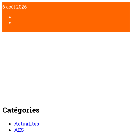
Aller
6 août 2026
au
contenu
Facebook
Twitter
Catégories
Actualités
AES