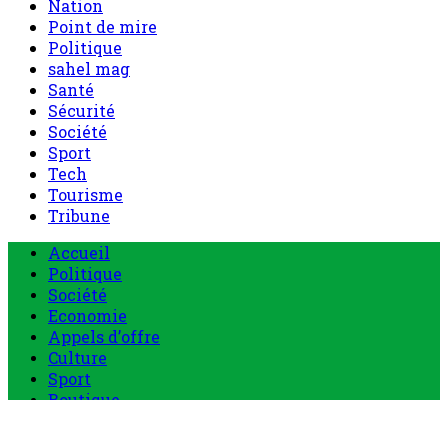
Nation
Point de mire
Politique
sahel mag
Santé
Sécurité
Société
Sport
Tech
Tourisme
Tribune
Accueil
Politique
Société
Economie
Appels d’offre
Culture
Sport
Boutique
Tous les produits
0 Article