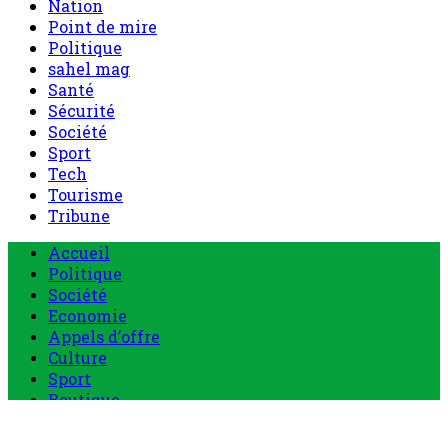
Nation
Point de mire
Politique
sahel mag
Santé
Sécurité
Société
Sport
Tech
Tourisme
Tribune
Menu
Accueil
principal
Politique
Société
Economie
Appels d’offre
Culture
Sport
Boutique
Tous les produits
0 Article