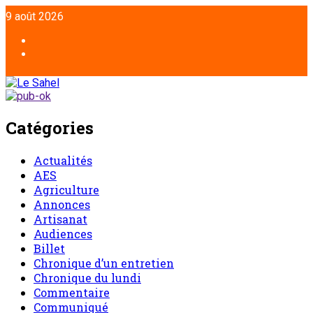
Aller
9 août 2026
au
contenu
Facebook
Twitter
Catégories
Actualités
AES
Agriculture
Annonces
Artisanat
Audiences
Billet
Chronique d’un entretien
Chronique du lundi
Commentaire
Communiqué