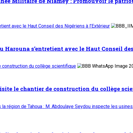
ée Militaire de Niamey : Promouvoir le patrioti
ient avec le Haut Conseil des Nigériens à l’Extérieur
Harouna s’entretient avec le Haut Conseil des 
de construction du collège scientifique
isite le chantier de construction du collège scie
ns la région de Tahoua : M. Abdoulaye Seydou inspecte les usines