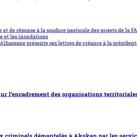
t de réponse à la soudure pastorale des projets de la FAO
re et les inondations
Alhassane présente ses lettres de créance à la préside
 sur l’encadrement des organisations territoriale
x criminels démantelés à Akokan par les servic