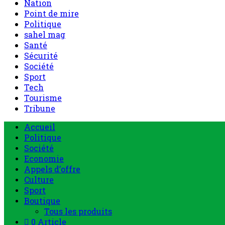
Nation
Point de mire
Politique
sahel mag
Santé
Sécurité
Société
Sport
Tech
Tourisme
Tribune
Accueil
Politique
Société
Economie
Appels d’offre
Culture
Sport
Boutique
Tous les produits
0 Article