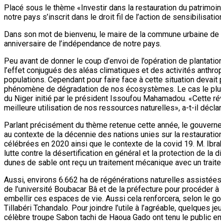
Placé sous le thème «Investir dans la restauration du patrimoine
notre pays s’inscrit dans le droit fil de l’action de sensibilisa
Dans son mot de bienvenu, le maire de la commune urbaine de 
anniversaire de l’indépendance de notre pays.
Peu avant de donner le coup d’envoi de l’opération de plantatio
l’effet conjugués des aléas climatiques et des activités anthr
populations. Cependant pour faire face à cette situation devait 
phénomène de dégradation de nos écosystèmes. Le cas le plus il
du Niger initié par le président Issoufou Mahamadou. «Cette rév
meilleure utilisation de nos ressources naturelles», a-t-il déclar
Parlant précisément du thème retenue cette année, le gouverneur 
au contexte de la décennie des nations unies sur la restaurat
célébrées en 2020 ainsi que le contexte de la covid 19. M. Ibrahi
lutte contre la désertification en général et la protection de l
dunes de sable ont reçu un traitement mécanique avec un trait
Aussi, environs 6.662 ha de régénérations naturelles assistées 
de l’université Boubacar Bâ et de la préfecture pour procéder à la
embellir ces espaces de vie. Aussi cela renforcera, selon le go
Tillabéri Tchandalo. Pour joindre l’utile à l’agréable, quelques j
célèbre troupe Sabon tachi de Haoua Gado ont tenu le public en