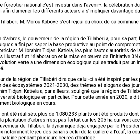
 forestier national c’est investir dans l’avenir», la célébration
tion afin d’amener les différents acteurs à s’impliquer davantage 
Tillabéri, M. Morou Kaboye s’est réjoui du choix de sa commune
n d’arbres, le gouverneur de la région de Tillabéri a, pour sa pa
opiques a fini par saper la base productive au point de compromet
préciser M. Ibrahim Tidjani Katiela, les plus hautes autorités de 
lustratif et l’élaboration et la mise en œuvre de l’initiative 3
olution verte a une dimension écologique qui se traduit par un i
é.
de la région de Tillabéri dira que celui-ci a été inspiré par les
ion des écosystèmes 2021-2030, des thèmes et slogans des journ
m Tidjani Katiela a, par ailleurs, souligné que la région de Tilla
a diversité biologique en particulier. Pour cette année en 2020, a
ement biologique en cours.
ont été réalisés, plus de 1.080.233 plants ont été produits dont
 plantation d’arbres n’est pas fortuit car les 205 ha qui vont accu
uverneur de Tillabéri, la dynamique déjà engagée par le Présiden
eux notamment le jeu des canaris celui de la cuillère à l’œuf, la co
 haleine pendant plusieurs heures d’horloge.