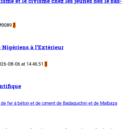
sme et le civisme chez les jeunes dès le bas-
2
Nigériens à l’Extérieur
3
ntifique
 de fer à béton et de ciment de Badaguichiri et de Malbaza