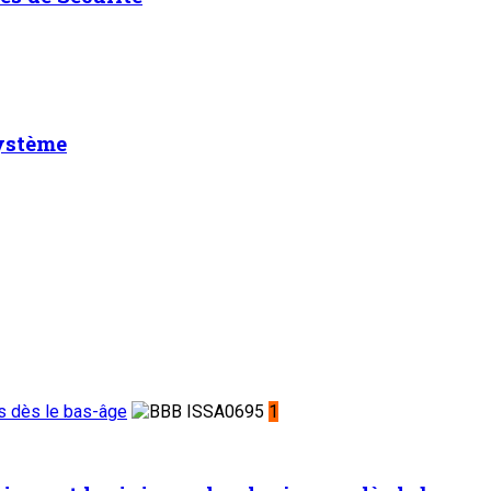
système
es dès le bas-âge
1