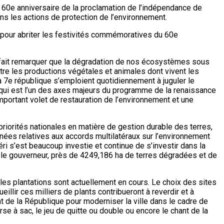
 du 60e anniversaire de la proclamation de l’indépendance de
dans les actions de protection de l’environnement.
 pour abriter les festivités commémoratives du 60e
rt, fait remarquer que la dégradation de nos écosystèmes sous
tre les productions végétales et animales dont vivent les
la 7e république s’emploient quotidiennement à juguler le
N qui est l’un des axes majeurs du programme de la renaissance
mportant volet de restauration de l’environnement et une
 priorités nationales en matière de gestion durable des terres,
ées relatives aux accords multilatéraux sur l’environnement
béri s’est beaucoup investie et continue de s’investir dans la
 dit le gouverneur, près de 4249,186 ha de terres dégradées et de
 les plantations sont actuellement en cours. Le choix des sites
eillir ces milliers de plants contribueront à reverdir et à
t de la République pour moderniser la ville dans le cadre de
urse à sac, le jeu de quitte ou double ou encore le chant de la