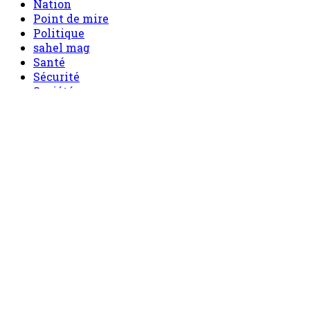
Nation
Point de mire
Politique
sahel mag
Santé
Sécurité
Société
Sport
Tech
Tourisme
Tribune
Menu
Accueil
principal
Politique
Société
Economie
Appels d’offre
Culture
Sport
Boutique
Tous les produits
0 Article