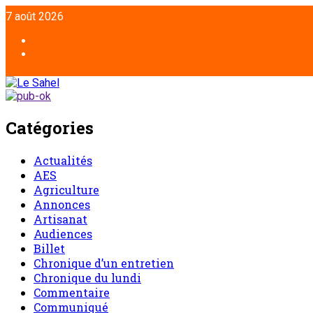
Aller
7 août 2026
au
contenu
Facebook
Twitter
Catégories
Actualités
AES
Agriculture
Annonces
Artisanat
Audiences
Billet
Chronique d’un entretien
Chronique du lundi
Commentaire
Communiqué