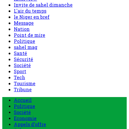
Invite de sahel dimanche
L'air du temps
le Niger en bref
Message
Nation
Point de mire
Politique
sahel mag
Santé
Sécurité
Société
Sport
Tech
Tourisme
Tribune
Accueil
Politique
Société
Economie
Appels d’offre