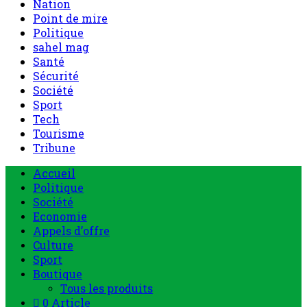
Nation
Point de mire
Politique
sahel mag
Santé
Sécurité
Société
Sport
Tech
Tourisme
Tribune
Accueil
Politique
Société
Economie
Appels d’offre
Culture
Sport
Boutique
Tous les produits
0 Article