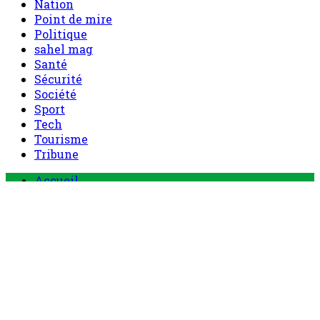
Nation
Point de mire
Politique
sahel mag
Santé
Sécurité
Société
Sport
Tech
Tourisme
Tribune
Menu
Accueil
principal
Politique
Société
Economie
Appels d’offre
Culture
Sport
Boutique
Tous les produits
0 Article