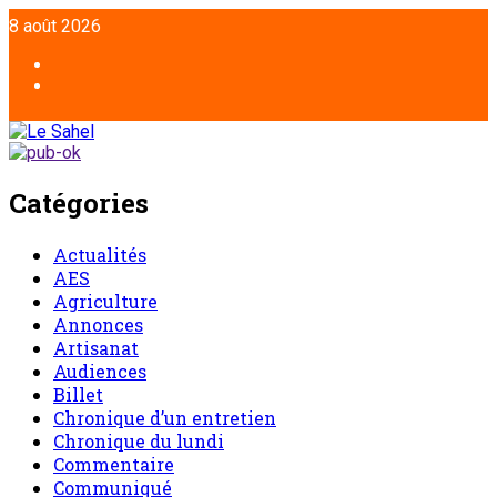
Aller
8 août 2026
au
contenu
Facebook
Twitter
Catégories
Actualités
AES
Agriculture
Annonces
Artisanat
Audiences
Billet
Chronique d’un entretien
Chronique du lundi
Commentaire
Communiqué