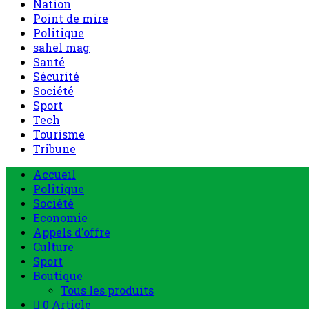
Nation
Point de mire
Politique
sahel mag
Santé
Sécurité
Société
Sport
Tech
Tourisme
Tribune
Menu
Accueil
principal
Politique
Société
Economie
Appels d’offre
Culture
Sport
Boutique
Tous les produits
0 Article