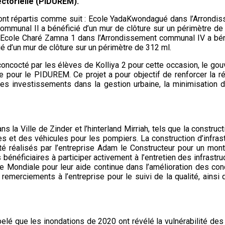
ctorielle (PIDUREM).
 sont répartis comme suit : Ecole YadaKwondagué dans l’Arrondis
ommunal Il a bénéficié d’un mur de clôture sur un périmètre de
 l’Ecole Charé Zamna 1 dans l’Arrondissement communal IV a béné
 d’un mur de clôture sur un périmètre de 312 ml.
concocté par les élèves de Kolliya 2 pour cette occasion, le gou
 pour le PIDUREM. Ce projet a pour objectif de renforcer la ré
s investissements dans la gestion urbaine, la minimisation de
 la Ville de Zinder et l’hinterland Mirriah, tels que la constru
 et des véhicules pour les pompiers. La construction d’infrastr
té réalisés par l’entreprise Adam le Constructeur pour un mon
 bénéficiaires à participer activement à l’entretien des infras
que Mondiale pour leur aide continue dans l’amélioration des co
merciements à l’entreprise pour le suivi de la qualité, ainsi 
lé que les inondations de 2020 ont révélé la vulnérabilité des 