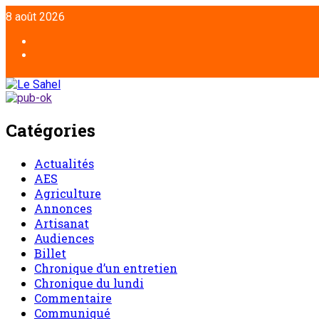
Aller
8 août 2026
au
contenu
Facebook
Twitter
Catégories
Actualités
AES
Agriculture
Annonces
Artisanat
Audiences
Billet
Chronique d’un entretien
Chronique du lundi
Commentaire
Communiqué