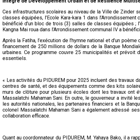
Intégré de Développement Urbain et de Résilience Multise
Ces infrastructures scolaires au niveau de la Ville de Zinder
classes équipées, l’Ecole Kara-kara 1 dans l’Arrondissement c
bénéficié d’un bloc de trois (3) salles de classes équipées ;
Kangna Mai roua dans l’Arrondissement communal IV a bénéficié
Après la Fatiha, l’exécution de l’hymne national et d’un poème 
financement de 250 millions de dollars de la Banque Mondiale
urbaines. Ce programme couvre 25 municipalités et prévoit de
essentiels.
« Les activités du PIDUREM pour 2025 incluent des travaux dans
centres de santé, et des équipements comme des kits solaires
murs de clôture pour plusieurs écoles dont les travaux ont é
Massalatchi Mahaman Sani. En outre, le gouverneur a invité les
les autorités nationales, les partenaires financiers et la Ban
colonel Massalatchi Mahaman Sani a également adressé ses re
collaboration efficace.
Quant au coordonnateur du PIDUREM, M. Yahaya Bako, il a rappe