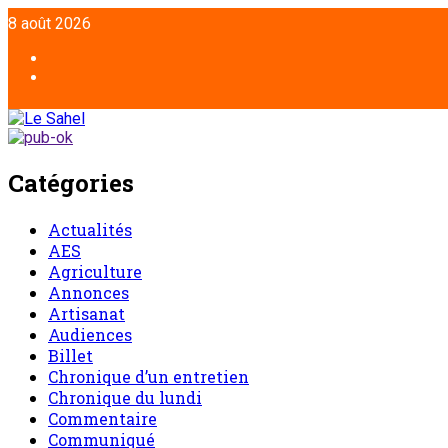
Aller
8 août 2026
au
contenu
Facebook
Twitter
Catégories
Actualités
AES
Agriculture
Annonces
Artisanat
Audiences
Billet
Chronique d’un entretien
Chronique du lundi
Commentaire
Communiqué