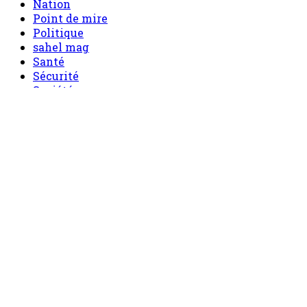
Nation
Point de mire
Politique
sahel mag
Santé
Sécurité
Société
Sport
Tech
Tourisme
Tribune
Menu
Accueil
principal
Politique
Société
Economie
Appels d’offre
Culture
Sport
Boutique
Tous les produits
0 Article