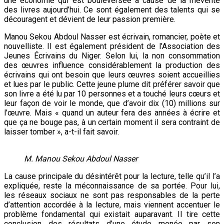
une économie qui est bouleversée à cause de la mévente
des livres aujourd’hui. Ce sont également des talents qui se
découragent et dévient de leur passion première.
Manou Sekou Abdoul Nasser est écrivain, romancier, poète et
nouvelliste. Il est également président de l’Association des
Jeunes Écrivains du Niger. Selon lui, la non consommation
des œuvres influence considérablement la production des
écrivains qui ont besoin que leurs œuvres soient accueillies
et lues par le public. Cette jeune plume dit préférer savoir que
son livre a été lu par 10 personnes et a touché leurs cœurs et
leur façon de voir le monde, que d’avoir dix (10) millions sur
l’œuvre. Mais « quand un auteur fera des années à écrire et
que ça ne bouge pas, à un certain moment il sera contraint de
laisser tomber », a-t-il fait savoir.
M. Manou Sekou Abdoul Nasser
La cause principale du désintérêt pour la lecture, telle qu’il l’a
expliquée, reste la méconnaissance de sa portée. Pour lui,
les réseaux sociaux ne sont pas responsables de la perte
d’attention accordée à la lecture, mais viennent accentuer le
problème fondamental qui existait auparavant. Il tire cette
conclusion des résultats d’une étude menée par son