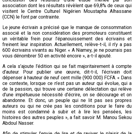
association dont les résultats révèlent que 69,8% de ceux qui
visitent le Centre Culturel Nigérien Moustapha Alhassane
(CCN) le font par contrainte.
Le jeune écrivain a précisé que le manque de consommation
associé et la non considération des promoteurs constituent
un véritable frein pour l’épanouissement des écrivains et
freinent leur inspiration. Actuellement, relève-t-il, il n’y a pas
600 écrivains vivants au Niger. « A Niamey, je ne pourrais pas
vous dénombrer 50 en activité encore », a-t-il ajouté.
A cela s’ajoute l’édition qui se fait majoritairement à compte
d’auteur. Pour publier une œuvre, dit-t-il, l’écrivain doit
dépenser à hauteur de neuf cent mille (900 000) FCFA. « Dans
ce contexte, lorsque ce n’est pas un auteur qui évolue, qui a
de la passion, qui trouve une certaine délectation qui relève
d’une impétueuse nécessité d’écrire, on se décourage et on
abandonne. Et donc, un peuple qui ne lit pas ses propres
auteurs ou qui ne crée pas les conditions pour le faire du
moins est condamné à subir et à lire les pensées, les
histoires des autres peuples », a fait savoir M. Manou Sekou
Abdoul Nasser.
Afin de stimuler l’envie de lire et de raviver le plaisir de la