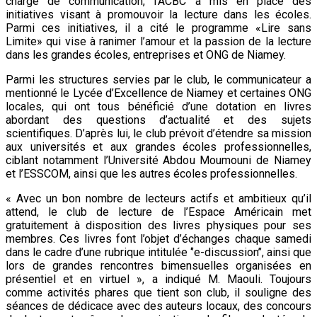
chargé de communication, l’ACBC a mis en place des
initiatives visant à promouvoir la lecture dans les écoles.
Parmi ces initiatives, il a cité le programme «Lire sans
Limite» qui vise à ranimer l’amour et la passion de la lecture
dans les grandes écoles, entreprises et ONG de Niamey.
Parmi les structures servies par le club, le communicateur a
mentionné le Lycée d’Excellence de Niamey et certaines ONG
locales, qui ont tous bénéficié d’une dotation en livres
abordant des questions d’actualité et des sujets
scientifiques. D’après lui, le club prévoit d’étendre sa mission
aux universités et aux grandes écoles professionnelles,
ciblant notamment l’Université Abdou Moumouni de Niamey
et l’ESSCOM, ainsi que les autres écoles professionnelles.
« Avec un bon nombre de lecteurs actifs et ambitieux qu’il
attend, le club de lecture de l’Espace Américain met
gratuitement à disposition des livres physiques pour ses
membres. Ces livres font l’objet d’échanges chaque samedi
dans le cadre d’une rubrique intitulée ‘’e-discussion’’, ainsi que
lors de grandes rencontres bimensuelles organisées en
présentiel et en virtuel », a indiqué M. Maouli. Toujours
comme activités phares que tient son club, il souligne des
séances de dédicace avec des auteurs locaux, des concours