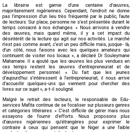
La librairie est garnie d’une centaine d’œuvres,
majoritairement nigériennes. Cependant, l’endroit ne donne
pas l’impression d’un lieu très fréquenté par le public, faute
de lecteurs. Sur place, personne ne s’est présentée durant le
temps consacré à nos échanges. « Nous arrivons à vendre
des œuvres, mais quand même, il y a cet impact du
désintérêt de la lecture qui agit sur nos activités. Le marché
n’est pas comme avant, c’est un peu difficile mais, jusque- là,
d’un côté, nous faisons avec les quelques amateurs qui
continuent de visiter nos locaux », a déclaré Dr Souleymane
Mahamane. Il a ajouté que les œuvres les plus vendues en
ces temps restent les œuvres d’entrepreneuriat et de
développement personnel. « Du fait que les jeunes
d’aujourd’hui s’intéressent à l’entrepreneuriat, il nous arrive
d’accueillir quelques-uns qui viennent pour chercher des
livres sur ce sujet », a-t-il souligné.
Malgré le retrait des lecteurs, le responsable de Edu-
services Mafita continue de se focaliser sur plusieurs genres
et catégories littéraires. « C’est difficile de gérer mais nous
essayons de fournir d’efforts. Nous proposons plus
d’œuvres nigériennes qu’étrangères pour exprimer le
contraire à ceux qui pensent que le Niger a une faible