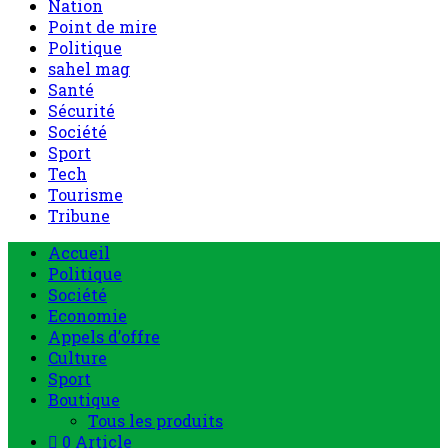
Nation
Point de mire
Politique
sahel mag
Santé
Sécurité
Société
Sport
Tech
Tourisme
Tribune
Accueil
Politique
Société
Economie
Appels d’offre
Culture
Sport
Boutique
Tous les produits
0 Article