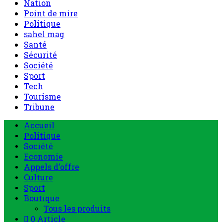
Nation
Point de mire
Politique
sahel mag
Santé
Sécurité
Société
Sport
Tech
Tourisme
Tribune
Accueil
Politique
Société
Economie
Appels d’offre
Culture
Sport
Boutique
Tous les produits
0 Article