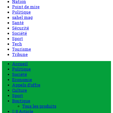
Nation
Point de mire
Politique
sahel mag
Santé
Sécurité
Société
Sport
Tech
Tourisme
Tribune
Accueil
Politique
Société
Economie
Appels d’offre
Culture
Sport
Boutique
Tous les produits
0 Article