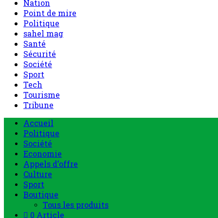
Nation
Point de mire
Politique
sahel mag
Santé
Sécurité
Société
Sport
Tech
Tourisme
Tribune
Accueil
Politique
Société
Economie
Appels d’offre
Culture
Sport
Boutique
Tous les produits
0 Article