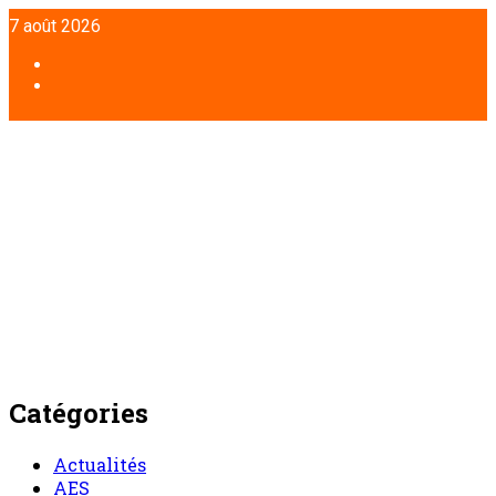
Aller
7 août 2026
au
contenu
Facebook
Twitter
Catégories
Actualités
AES