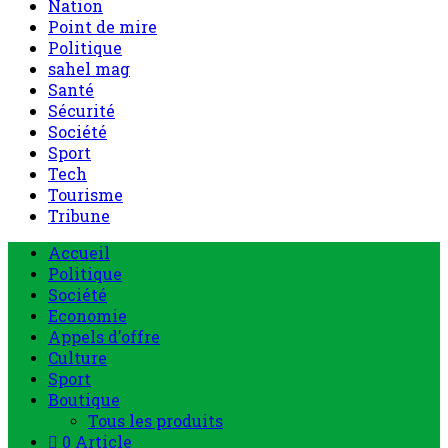
Nation
Point de mire
Politique
sahel mag
Santé
Sécurité
Société
Sport
Tech
Tourisme
Tribune
Accueil
Politique
Société
Economie
Appels d’offre
Culture
Sport
Boutique
Tous les produits
0 Article