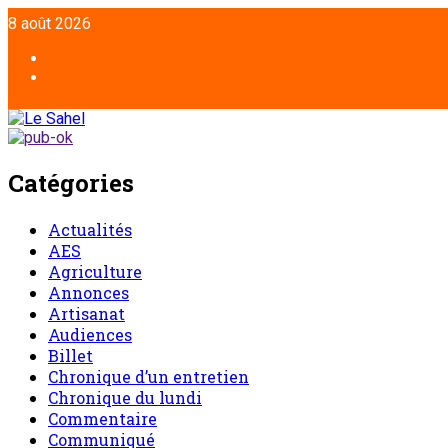
Aller
8 août 2026
au
contenu
Facebook
Twitter
Catégories
Actualités
AES
Agriculture
Annonces
Artisanat
Audiences
Billet
Chronique d’un entretien
Chronique du lundi
Commentaire
Communiqué