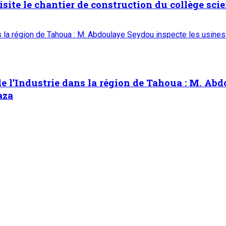
isite le chantier de construction du collège scie
ns la région de Tahoua : M. Abdoulaye Seydou inspecte les usines
e l’Industrie dans la région de Tahoua : M. Abd
aza