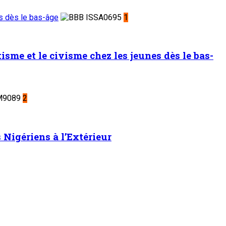
es dès le bas-âge
1
sme et le civisme chez les jeunes dès le bas-
2
Nigériens à l’Extérieur