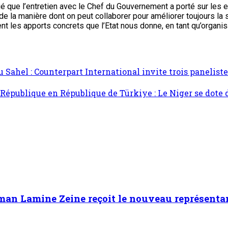
ué que l’entretien avec le Chef du Gouvernement a porté sur les enf
e la manière dont on peut collaborer pour améliorer toujours la s
les apports concrets que l’Etat nous donne, en tant qu’organisati
u Sahel : Counterpart International invite trois panelist
a République en République de Türkiye : Le Niger se dote
aman Lamine Zeine reçoit le nouveau représent