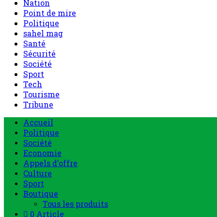
Nation
Point de mire
Politique
sahel mag
Santé
Sécurité
Société
Sport
Tech
Tourisme
Tribune
Menu
Accueil
principal
Politique
Société
Economie
Appels d’offre
Culture
Sport
Boutique
Tous les produits
0 Article