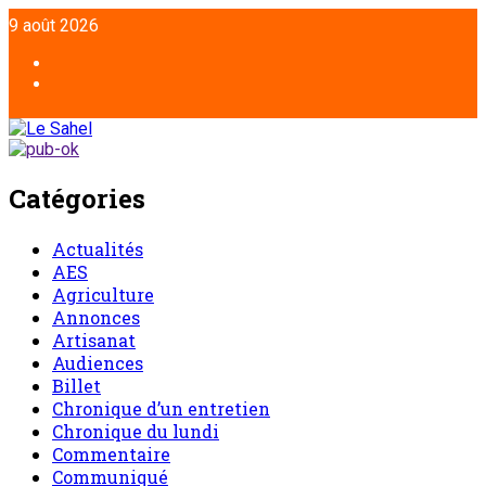
Aller
9 août 2026
au
contenu
Facebook
Twitter
Catégories
Actualités
AES
Agriculture
Annonces
Artisanat
Audiences
Billet
Chronique d’un entretien
Chronique du lundi
Commentaire
Communiqué