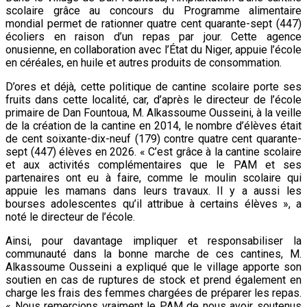
scolaire grâce au concours du Programme alimentaire
mondial permet de rationner quatre cent quarante-sept (447)
écoliers en raison d’un repas par jour. Cette agence
onusienne, en collaboration avec l’État du Niger, appuie l’école
en céréales, en huile et autres produits de consommation.
D’ores et déjà, cette politique de cantine scolaire porte ses
fruits dans cette localité, car, d’après le directeur de l’école
primaire de Dan Fountoua, M. Alkassoume Ousseini, à la veille
de la création de la cantine en 2014, le nombre d’élèves était
de cent soixante-dix-neuf (179) contre quatre cent quarante-
sept (447) élèves en 2026. « C’est grâce à la cantine scolaire
et aux activités complémentaires que le PAM et ses
partenaires ont eu à faire, comme le moulin scolaire qui
appuie les mamans dans leurs travaux. Il y a aussi les
bourses adolescentes qu’il attribue à certains élèves », a
noté le directeur de l’école.
Ainsi, pour davantage impliquer et responsabiliser la
communauté dans la bonne marche de ces cantines, M.
Alkassoume Ousseini a expliqué que le village apporte son
soutien en cas de ruptures de stock et prend également en
charge les frais des femmes chargées de préparer les repas.
« Nous remercions vraiment le PAM de nous avoir soutenus