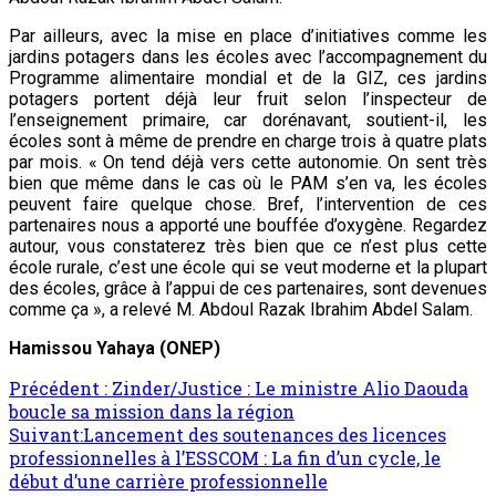
Par ailleurs, avec la mise en place d’initiatives comme les
jardins potagers dans les écoles avec l’accompagnement du
Programme alimentaire mondial et de la GIZ, ces jardins
potagers portent déjà leur fruit selon l’inspecteur de
l’enseignement primaire, car dorénavant, soutient-il, les
écoles sont à même de prendre en charge trois à quatre plats
par mois. « On tend déjà vers cette autonomie. On sent très
bien que même dans le cas où le PAM s’en va, les écoles
peuvent faire quelque chose. Bref, l’intervention de ces
partenaires nous a apporté une bouffée d’oxygène. Regardez
autour, vous constaterez très bien que ce n’est plus cette
école rurale, c’est une école qui se veut moderne et la plupart
des écoles, grâce à l’appui de ces partenaires, sont devenues
comme ça », a relevé M. Abdoul Razak Ibrahim Abdel Salam.
Hamissou Yahaya (ONEP)
Navigation
Précédent :
Zinder/Justice : Le ministre Alio Daouda
boucle sa mission dans la région
d’article
Suivant:
Lancement des soutenances des licences
professionnelles à l’ESSCOM : La fin d’un cycle, le
début d’une carrière professionnelle