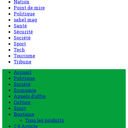
Nation
Point de mire
Politique
sahel mag
Santé
Sécurité
Société
Sport
Tech
Tourisme
Tribune
Menu
Accueil
principal
Politique
Société
Economie
Appels d’offre
Culture
Sport
Boutique
Tous les produits
0 Article