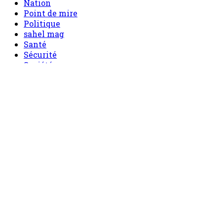
Nation
Point de mire
Politique
sahel mag
Santé
Sécurité
Société
Sport
Tech
Tourisme
Tribune
Menu
Accueil
principal
Politique
Société
Economie
Appels d’offre
Culture
Sport
Boutique
Tous les produits
0 Article