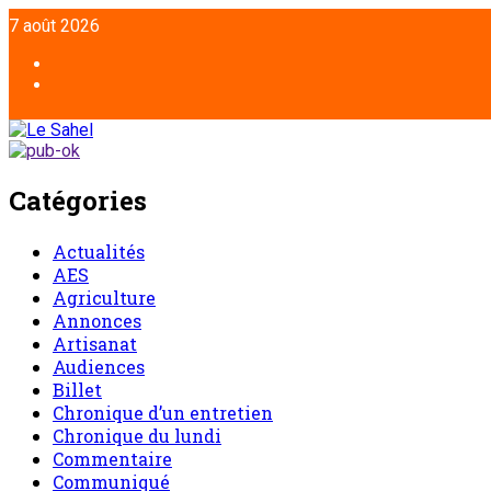
Aller
7 août 2026
au
contenu
Facebook
Twitter
Catégories
Actualités
AES
Agriculture
Annonces
Artisanat
Audiences
Billet
Chronique d’un entretien
Chronique du lundi
Commentaire
Communiqué