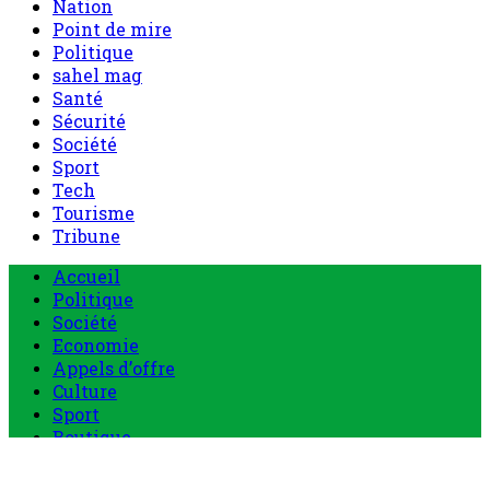
Nation
Point de mire
Politique
sahel mag
Santé
Sécurité
Société
Sport
Tech
Tourisme
Tribune
Accueil
Politique
Société
Economie
Appels d’offre
Culture
Sport
Boutique
Tous les produits
0 Article