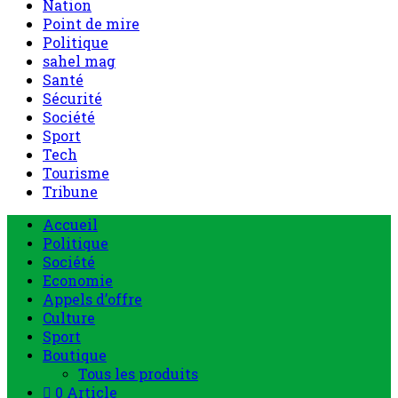
Nation
Point de mire
Politique
sahel mag
Santé
Sécurité
Société
Sport
Tech
Tourisme
Tribune
Accueil
Politique
Société
Economie
Appels d’offre
Culture
Sport
Boutique
Tous les produits
0 Article