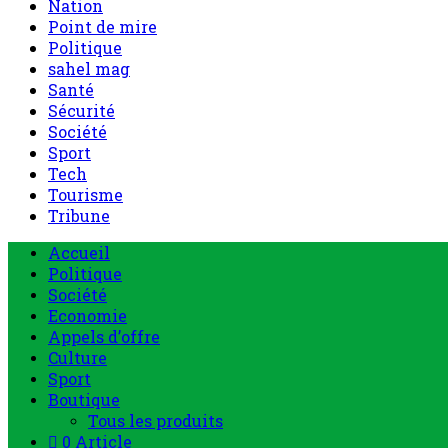
Nation
Point de mire
Politique
sahel mag
Santé
Sécurité
Société
Sport
Tech
Tourisme
Tribune
Menu
Accueil
principal
Politique
Société
Economie
Appels d’offre
Culture
Sport
Boutique
Tous les produits
0 Article