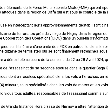
 des éléments de la Force Multinationale Mixte(FMM) qui ont ri
 attaques dans la région de Diffa qui est sous le contrôle de l
e en interceptant leurs approvisionnements déstabilisant ainsi 
dizaine de terroristes près du village de Hagay dans la région de 
de Coopération des Opérations(CICO) dans un bulletin d’informati
ied sur l’itinéraire d’une unité des FDS en patrouille dans la zo
une dizaine de terroristes qui se sont finalement retranchés sous u
iaire a démantelé au cours de la semaine du 22 au 28 Avril 2024, 
e de l’assassinat de sa seconde épouse dans le quartier Saga G
ividus dont un receleur, spécialisé dans les vols à l’arrachée, en
e (4) mineurs, tous spécialisés dans les vols de motos et les vo
dividus tous adultes, responsables de l’assassinat commis sur u
al de Grande Instance Hors classe de Niamey a attiré l’attention