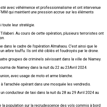
posté avec véhémence et professionnalisme et ont intervenue
a FMM qui maintient une pression accrue sur les éléments
toute leur stratégie.
Tillaberi. Au cours de cette opération, plusieurs terroristes ont
on.
ne dans le cadre de l’opération Almahaou. C’est ainsi que le
n arbre touffu. Ils ont été ciblés et foudroyés par le drone.
quatre groupes de criminels sévissant dans la ville de Niamey.
ourma de Niamey dans la nuit du 22 au 23Avril 2024.
 réunion, avec usage de moto et arme blanche.
ls à l’arrachée opérant dans une mosquée les vendredis.
n conducteur de taxi dans la nuit du 28 au 29 Avril 2024 au
 de la population sur la recrudescence des vols commis à bord