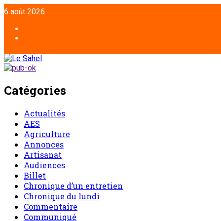
Aller
6 août 2026
au
contenu
Facebook
Twitter
Catégories
Actualités
AES
Agriculture
Annonces
Artisanat
Audiences
Billet
Chronique d’un entretien
Chronique du lundi
Commentaire
Communiqué