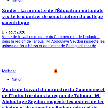
onep@intnet.ne
Journaux et magazines
Le Sahel
Sahel Dimanche
Sahel Mag
Abonnement
Service commercial : 20 73 22 43