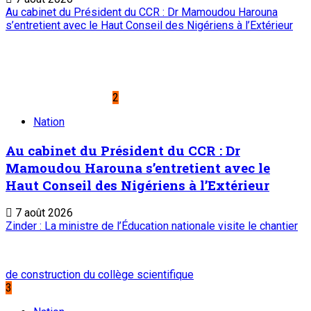
Editorial : Une clarification qui s’impose
5
Edito
Editorial : Une clarification qui s’impose
7 août 2026
A PROPOS DE L'ONEP
ONEP : OFFICE NATIONAL D’EDITION ET DE PRESSE
Etablissement Public à Caractère Industriel et Commercial
créé par Ordonnance N°89-26 du 8 décembre 1989
Place du Petit Marché | BP: 13 182 Niamey (R.
Niger)
20 73 34 86/87