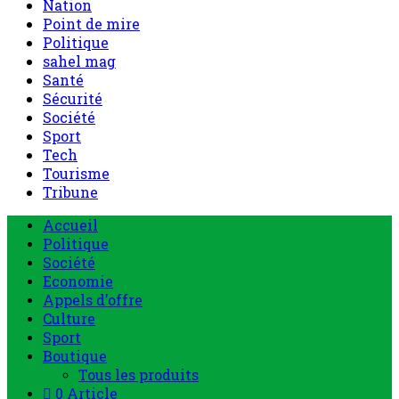
Nation
Point de mire
Politique
sahel mag
Santé
Sécurité
Société
Sport
Tech
Tourisme
Tribune
Accueil
Politique
Société
Economie
Appels d’offre
Culture
Sport
Boutique
Tous les produits
0 Article