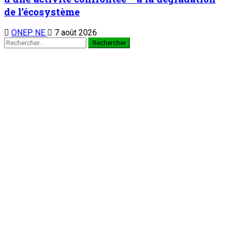
TENDANCE MAINTENANT
À la 3è édition du Camp des vacances au Prytanée Militaire
de Niamey : Promouvoir le patriotisme et le civisme chez les
jeunes dès le bas-âge
1
Nation
À la 3è édition du Camp des vacances au
Prytanée Militaire de Niamey : Promouvoir le
patriotisme et le civisme chez les jeunes dès
le bas-âge
7 août 2026
Au cabinet du Président du CCR : Dr Mamoudou Harouna
s’entretient avec le Haut Conseil des Nigériens à l’Extérieur