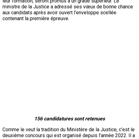
leur formation, seront promus à un grade supérieur. Le
ministre de la Justice a adressé ses vœux de bonne chance
aux candidats après avoir ouvert l’enveloppe scellée
contenant la première épreuve.
156
candidatures
sont
retenues
Comme le veut la tradition du Ministère de la Justice, c’est le
deuxième concours qui est organisé depuis l’année 2022. Il a
pour objectif de produire un résultat qui reflète les
compétences et les connaissances de chaque candidat,
assurant ainsi la transparence et l’équité.
« Je suis confiant que cela sera respecté pour ce concours,
car nous n’avons jamais eu de problèmes lors des
précédents concours que nous avons organisés. Que cela se
déroule dans des conditions acceptables », a souhaité la
Secrétaire générale du Ministère de la Justice, Mme
Abdourahamane Amina.
Rabiou Dogo (ONEP)