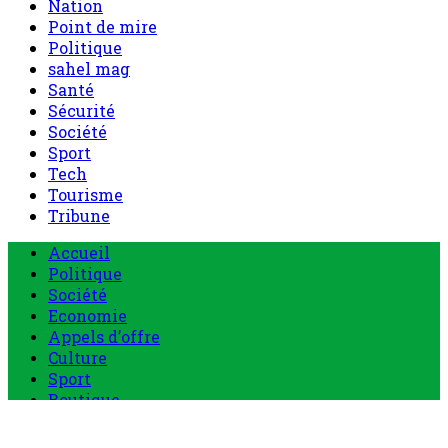
Nation
Point de mire
Politique
sahel mag
Santé
Sécurité
Société
Sport
Tech
Tourisme
Tribune
Accueil
Politique
Société
Economie
Appels d’offre
Culture
Sport
Boutique
Tous les produits
0 Article