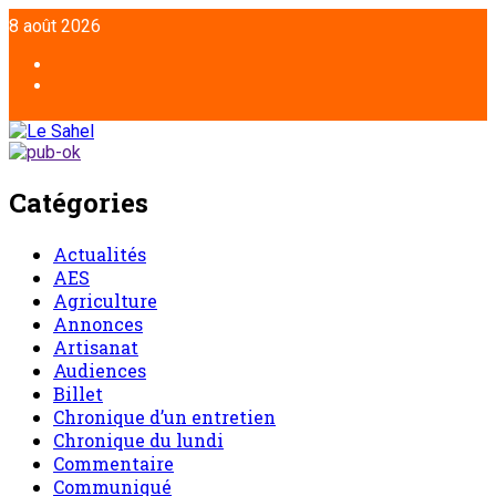
Aller
8 août 2026
au
contenu
Facebook
Twitter
Catégories
Actualités
AES
Agriculture
Annonces
Artisanat
Audiences
Billet
Chronique d’un entretien
Chronique du lundi
Commentaire
Communiqué