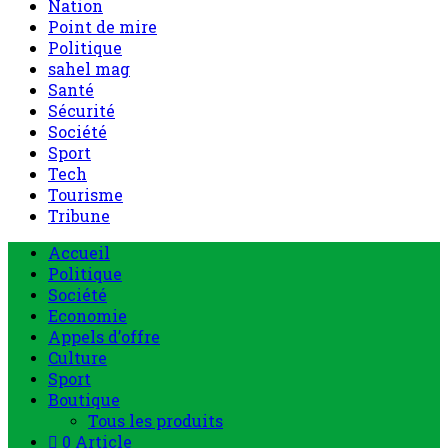
Nation
Point de mire
Politique
sahel mag
Santé
Sécurité
Société
Sport
Tech
Tourisme
Tribune
Menu
Accueil
principal
Politique
Société
Economie
Appels d’offre
Culture
Sport
Boutique
Tous les produits
0 Article