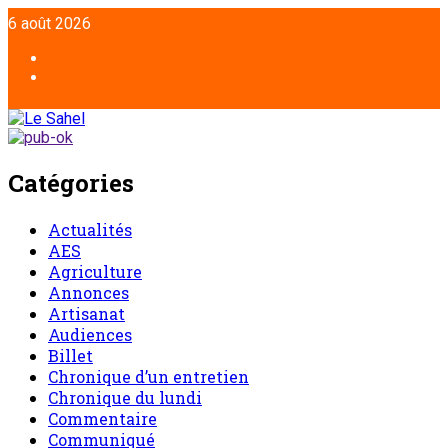
Aller
6 août 2026
au
contenu
Facebook
Twitter
Catégories
Actualités
AES
Agriculture
Annonces
Artisanat
Audiences
Billet
Chronique d’un entretien
Chronique du lundi
Commentaire
Communiqué