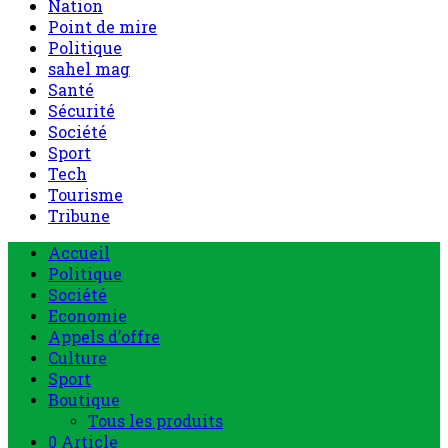
Nation
Point de mire
Politique
sahel mag
Santé
Sécurité
Société
Sport
Tech
Tourisme
Tribune
Menu
Accueil
principal
Politique
Société
Economie
Appels d’offre
Culture
Sport
Boutique
Tous les produits
0 Article