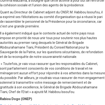
Oumma Maizama, a souligné que cette activité a pour but de renforcer
la cohésion sociale et l’union des agents de la présidence.
Quant au Directeur de Cabinet adjoint du CNSP, M. Habibou Issoufou, il
a exprimé ses félicitations au comité d’organisation qui a réussi le pari
de rassembler le personnel de la Présidence pour la circonstance, car
c’est une grande première.
Il a également indiqué que le contexte actuel de notre pays nous
impose en priorité de nous unir tous pour soutenir nos plus hautes
autorités au premier rang desquels le Général de Brigade
Abdourahamane Tiani, Président du Conseil National pour la
Sauvegarde de la Patrie, sur les questions sécuritaires, de refondation
et de la reconquête de notre souveraineté nationale.
« Toutefois, je vais vous rassurer que les responsables du Cabinet,
sont parfaitement conscients de vos conditions de travail et ne
ménageront aucun effort pour répondre à vos attentes dans la mesure
du possible. Par ailleurs, je voudrais vous rassurer de mon engagement
solennel à transmettre votre message de remerciement et de
gratitude à son excellence, le Général de Brigade Abdourahamane
Tiani, Chef de l’Etat » a ajouté M. Habibou Issoufou.
Rabiou Dogo (ONEP)