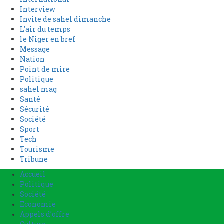
Interview
Invite de sahel dimanche
L'air du temps
le Niger en bref
Message
Nation
Point de mire
Politique
sahel mag
Santé
Sécurité
Société
Sport
Tech
Tourisme
Tribune
Accueil
Politique
Société
Economie
Appels d’offre