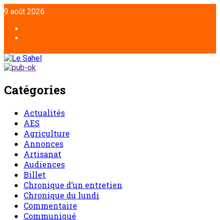
Aller
9 août 2026
au
contenu
Facebook
Twitter
Catégories
Actualités
AES
Agriculture
Annonces
Artisanat
Audiences
Billet
Chronique d’un entretien
Chronique du lundi
Commentaire
Communiqué