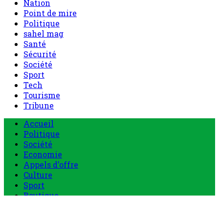
Nation
Point de mire
Politique
sahel mag
Santé
Sécurité
Société
Sport
Tech
Tourisme
Tribune
Menu
Accueil
principal
Politique
Société
Economie
Appels d’offre
Culture
Sport
Boutique
Tous les produits
0 Article