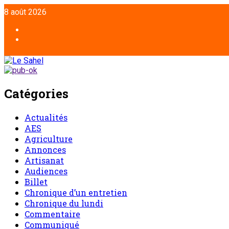
Aller
8 août 2026
au
contenu
Facebook
Twitter
Catégories
Actualités
AES
Agriculture
Annonces
Artisanat
Audiences
Billet
Chronique d’un entretien
Chronique du lundi
Commentaire
Communiqué