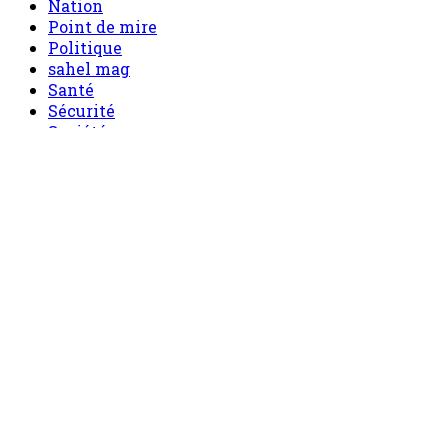
Nation
Point de mire
Politique
sahel mag
Santé
Sécurité
Société
Sport
Tech
Tourisme
Tribune
Menu
Accueil
principal
Politique
Société
Economie
Appels d’offre
Culture
Sport
Boutique
Tous les produits
0 Article