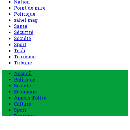
Nation
Point de mire
Politique
sahel mag
Santé
Sécurité
Société
Sport
Tech
Tourisme
Tribune
Menu
Accueil
principal
Politique
Société
Economie
Appels d’offre
Culture
Sport
Boutique
Tous les produits
0 Article