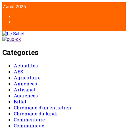
Aller
7 août 2026
au
contenu
Facebook
Twitter
Catégories
Actualités
AES
Agriculture
Annonces
Artisanat
Audiences
Billet
Chronique d’un entretien
Chronique du lundi
Commentaire
Communiqué