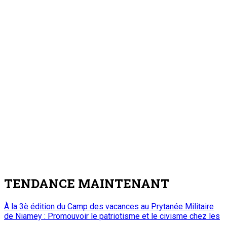
le bas-âge
7 août 2026
Au cabinet du Président du CCR : Dr Mamoudou Harouna
s’entretient avec le Haut Conseil des Nigériens à l’Extérieur
2
Nation
Au cabinet du Président du CCR : Dr
Mamoudou Harouna s’entretient avec le
Haut Conseil des Nigériens à l’Extérieur
7 août 2026
Zinder : La ministre de l’Éducation nationale visite le chantier
de construction du collège scientifique
3
Nation