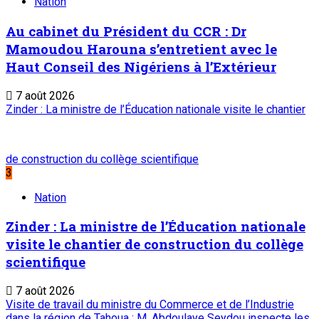
Edito
Editorial : Une clarification qui s’impose
7 août 2026
A PROPOS DE L'ONEP
ONEP : OFFICE NATIONAL D’EDITION ET DE PRESSE
Etablissement Public à Caractère Industriel et
Commercial
créé par Ordonnance N°89-26 du 8 décembre 1989
Place du Petit Marché | BP: 13 182 Niamey (R.
Niger)
20 73 34 86/87
onep@intnet.ne