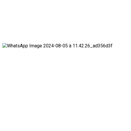
TENDANCE MAINTENANT
À la 3è édition du Camp des vacances au Prytanée Militaire
de Niamey : Promouvoir le patriotisme et le civisme chez les
jeunes dès le bas-âge
1
Nation
À la 3è édition du Camp des vacances au
Prytanée Militaire de Niamey : Promouvoir le
patriotisme et le civisme chez les jeunes dès