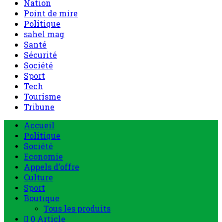
Nation
Point de mire
Politique
sahel mag
Santé
Sécurité
Société
Sport
Tech
Tourisme
Tribune
Accueil
Politique
Société
Economie
Appels d’offre
Culture
Sport
Boutique
Tous les produits
0 Article