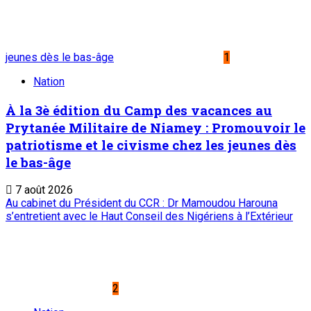
Zinder : La ministre de l’Éducation nationale
visite le chantier de construction du collège
scientifique
7 août 2026
Visite de travail du ministre du Commerce et de l’Industrie
dans la région de Tahoua : M. Abdoulaye Seydou inspecte les
usines de fer à béton et de ciment de Badaguichiri et de
Malbaza
4
Nation
Visite de travail du ministre du Commerce et
de l’Industrie dans la région de Tahoua : M.
Abdoulaye Seydou inspecte les usines de fer
à béton et de ciment de Badaguichiri et de
Malbaza
7 août 2026
Editorial : Une clarification qui s’impose
5