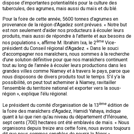
dispose d’importantes potentialités pour la culture des
tubercules, des agrumes, mais aussi du maïs et du blé.
Pour la foire de cette année, 5600 tonnes d’agrumes en
provenance de la région d’Agadez sont prévues. « Notre but
est non seulement d’aider nos producteurs à écouler leurs
produits, mais aussi de répondre à l’attente et aux besoins de
ème
nos populations », affirme M. Ibrahim Ixa, le 2
Vice-
président du Conseil régional d’Agadez. « Dans le souci
d’accompagner nos maraîchers, nous sommes à la recherche
d’une solution définitive pour que nos maraîchers continuent
tout au long de l’année à écouler leurs productions dans les
grandes villes comme Niamey et à travers le pays, parce que
nous disposons de divers produits tout le temps. S’il y’a la
possibilité, on peut tout acheminer à Niamey, ravitailler
l’ensemble du territoire national et exporter vers la sous-
région », explique l’élu régional.
ème
Le président du comité d’organisation de la 13
édition de
la foire des maraîchers d’Agadez, Hamidi Yahaya, indique
quant à lui que rien qu’au niveau du département d’Iférouane,
sept cents (700) hectares ont été emblavés de maïs. « Nous
organisons depuis treize ans cette foire, nous avons toujours
dit que nous sommes capables de nourrir le Niger »,