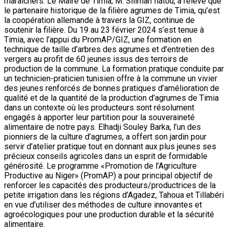
maraîchers. Le Maire de Timia, M. Siliman Ilatou, a relevé que
le partenaire historique de la filière agrumes de Timia, qu’est
la coopération allemande à travers la GIZ, continue de
soutenir la filière. Du 19 au 23 février 2024 s’est tenue à
Timia, avec l’appui du PromAP/GIZ, une formation en
technique de taille d’arbres des agrumes et d’entretien des
vergers au profit de 60 jeunes issus des terroirs de
production de la commune. La formation pratique conduite par
un technicien-praticien tunisien offre à la commune un vivier
des jeunes renforcés de bonnes pratiques d’amélioration de
qualité et de la quantité de la production d’agrumes de Timia
dans un contexte où les producteurs sont résolument
engagés à apporter leur partition pour la souveraineté
alimentaire de notre pays. Elhadji Souley Barka, l’un des
pionniers de la culture d’agrumes, a offert son jardin pour
servir d’atelier pratique tout en donnant aux plus jeunes ses
précieux conseils agricoles dans un esprit de formidable
générosité. Le programme «Promotion de l’Agriculture
Productive au Niger» (PromAP) a pour principal objectif de
renforcer les capacités des producteurs/productrices de la
petite irrigation dans les régions d’Agadez, Tahoua et Tillabéri
en vue d’utiliser des méthodes de culture innovantes et
agroécologiques pour une production durable et la sécurité
alimentaire.