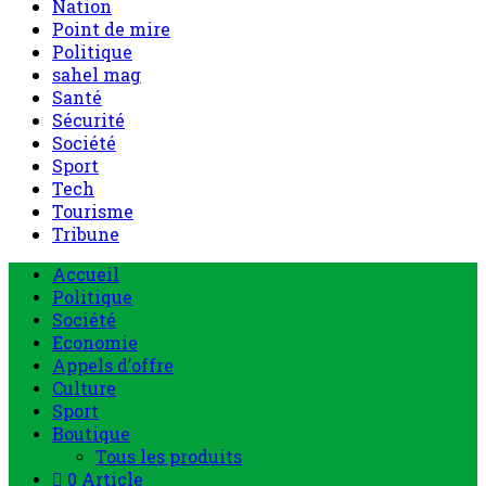
Nation
Point de mire
Politique
sahel mag
Santé
Sécurité
Société
Sport
Tech
Tourisme
Tribune
Accueil
Politique
Société
Economie
Appels d’offre
Culture
Sport
Boutique
Tous les produits
0 Article