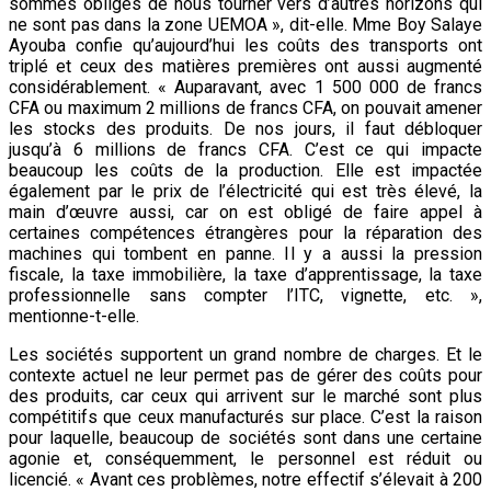
sommes obligés de nous tourner vers d’autres horizons qui
ne sont pas dans la zone UEMOA », dit-elle. Mme Boy Salaye
Ayouba confie qu’aujourd’hui les coûts des transports ont
triplé et ceux des matières premières ont aussi augmenté
considérablement. « Auparavant, avec 1 500 000 de francs
CFA ou maximum 2 millions de francs CFA, on pouvait amener
les stocks des produits. De nos jours, il faut débloquer
jusqu’à 6 millions de francs CFA. C’est ce qui impacte
beaucoup les coûts de la production. Elle est impactée
également par le prix de l’électricité qui est très élevé, la
main d’œuvre aussi, car on est obligé de faire appel à
certaines compétences étrangères pour la réparation des
machines qui tombent en panne. Il y a aussi la pression
fiscale, la taxe immobilière, la taxe d’apprentissage, la taxe
professionnelle sans compter l’ITC, vignette, etc. »,
mentionne-t-elle.
Les sociétés supportent un grand nombre de charges. Et le
contexte actuel ne leur permet pas de gérer des coûts pour
des produits, car ceux qui arrivent sur le marché sont plus
compétitifs que ceux manufacturés sur place. C’est la raison
pour laquelle, beaucoup de sociétés sont dans une certaine
agonie et, conséquemment, le personnel est réduit ou
licencié. « Avant ces problèmes, notre effectif s’élevait à 200