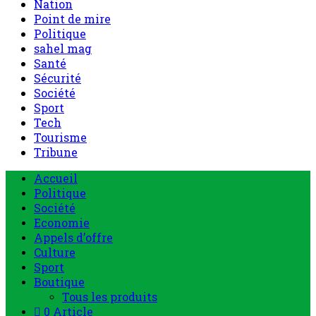
Nation
Point de mire
Politique
sahel mag
Santé
Sécurité
Société
Sport
Tech
Tourisme
Tribune
Accueil
Politique
Société
Economie
Appels d’offre
Culture
Sport
Boutique
Tous les produits
0 Article