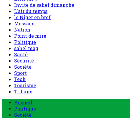
Nation
Point de mire
Politique
sahel mag
Santé
Sécurité
Société
Sport
Tech
Tourisme
Tribune
Menu
Accueil
principal
Politique
Société
Economie
Appels d’offre
Culture
Sport
Boutique
Tous les produits
0 Article