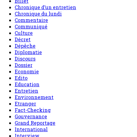
Culture
Décret
Dépêche
Diplomatie
Discours
Dossier
Economie
Edito
Education
Entretien
Environnement
Etranger
Fact-Checking
Gouvernance
Grand Reportage
International
Interview
Invite de sahel dimanche
L'air du temps
le Niger en bref
Message