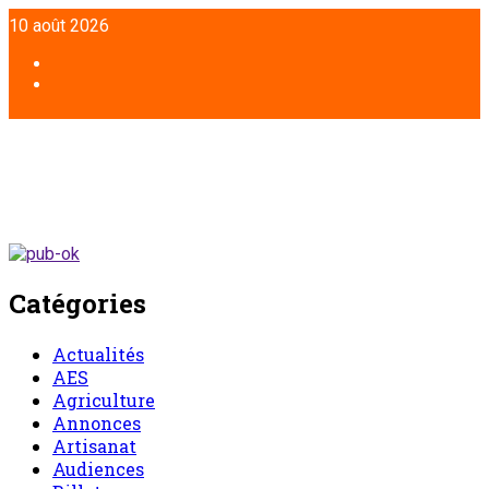
Aller
10 août 2026
au
contenu
Facebook
Twitter
Catégories
Actualités
AES
Agriculture
Annonces
Artisanat
Audiences
Billet
Chronique d’un entretien
Chronique du lundi
Commentaire
Communiqué