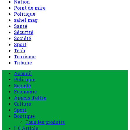
Nation
Point de mire
Politique
sahel mag
Santé
Sécurité
Société
Sport
Tech
Tourisme
Tribune
Accueil
Politique
Société
Economie
Appels d’offre
Culture
Sport
Boutique
Tous les produits
0 Article