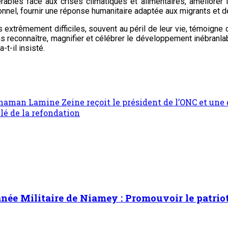
ables face aux crises climatiques et alimentaires, améliorer la
nnel, fournir une réponse humanitaire adaptée aux migrants et dé
s extrêmement difficiles, souvent au péril de leur vie, témoigne 
s reconnaître, magnifier et célébrer le développement inébranla
-t-il insisté.
haman Lamine Zeine reçoit le président de l’ONC et une
clé de la refondation
ée Militaire de Niamey : Promouvoir le patrioti