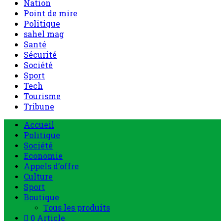
Nation
Point de mire
Politique
sahel mag
Santé
Sécurité
Société
Sport
Tech
Tourisme
Tribune
Accueil
Politique
Société
Economie
Appels d’offre
Culture
Sport
Boutique
Tous les produits
0 Article