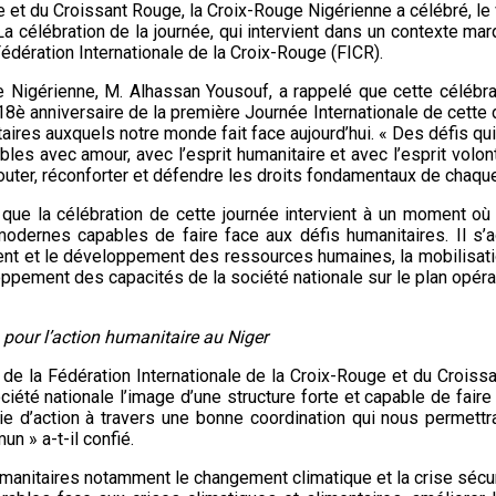
e et du Croissant Rouge, la Croix-Rouge Nigérienne a célébré, le
La célébration de la journée, qui intervient dans un contexte ma
édération Internationale de la Croix-Rouge (FICR).
ge Nigérienne, M. Alhassan Yousouf, a rappelé que cette célébra
18è anniversaire de la première Journée Internationale de cette 
anitaires auxquels notre monde fait face aujourd’hui. « Des défis 
les avec amour, avec l’esprit humanitaire et avec l’esprit volont
couter, réconforter et défendre les droits fondamentaux de chaque
é que la célébration de cette journée intervient à un moment 
dernes capables de faire face aux défis humanitaires. Il s’agi
ent et le développement des ressources humaines, la mobilisati
oppement des capacités de la société nationale sur le plan opéra
 pour l’action humanitaire au Niger
 de la Fédération Internationale de la Croix-Rouge et du Croiss
ciété nationale l’image d’une structure forte et capable de faire 
 d’action à travers une bonne coordination qui nous permettra
n » a-t-il confié.
humanitaires notamment le changement climatique et la crise sécur