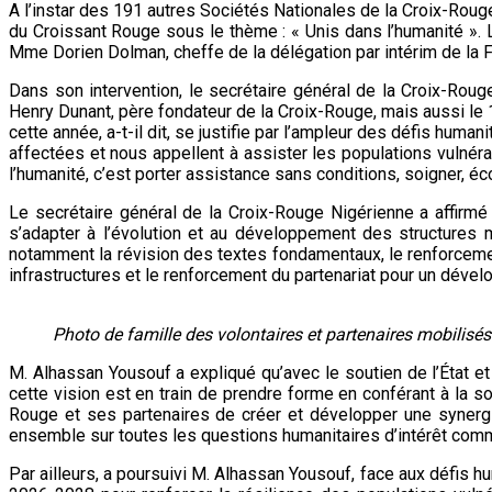
A l’instar des 191 autres Sociétés Nationales de la Croix-Roug
du Croissant Rouge sous le thème : « Unis dans l’humanité ». 
Mme Dorien Dolman, cheffe de la délégation par intérim de la F
Dans son intervention, le secrétaire général de la Croix-Rou
Henry Dunant, père fondateur de la Croix-Rouge, mais aussi le 
cette année, a-t-il dit, se justifie par l’ampleur des défis hum
affectées et nous appellent à assister les populations vulnérab
l’humanité, c’est porter assistance sans conditions, soigner, é
Le secrétaire général de la Croix-Rouge Nigérienne a affirm
s’adapter à l’évolution et au développement des structures mo
notamment la révision des textes fondamentaux, le renforcem
infrastructures et le renforcement du partenariat pour un dével
Photo de famille des volontaires et partenaires mobilisés
M. Alhassan Yousouf a expliqué qu’avec le soutien de l’État et
cette vision est en train de prendre forme en conférant à la so
Rouge et ses partenaires de créer et développer une synergie
ensemble sur toutes les questions humanitaires d’intérêt commu
Par ailleurs, a poursuivi M. Alhassan Yousouf, face aux défis 