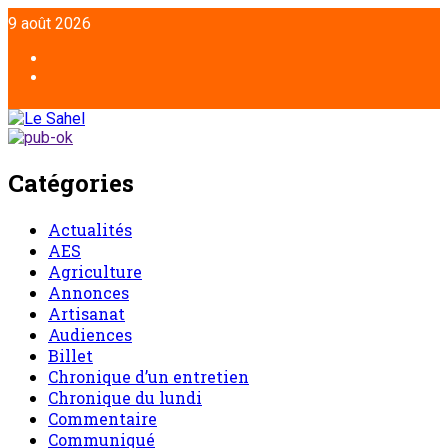
Aller
9 août 2026
au
contenu
Facebook
Twitter
Catégories
Actualités
AES
Agriculture
Annonces
Artisanat
Audiences
Billet
Chronique d’un entretien
Chronique du lundi
Commentaire
Communiqué