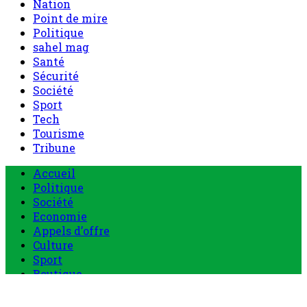
Nation
Point de mire
Politique
sahel mag
Santé
Sécurité
Société
Sport
Tech
Tourisme
Tribune
Menu
Accueil
principal
Politique
Société
Economie
Appels d’offre
Culture
Sport
Boutique
Tous les produits
0 Article