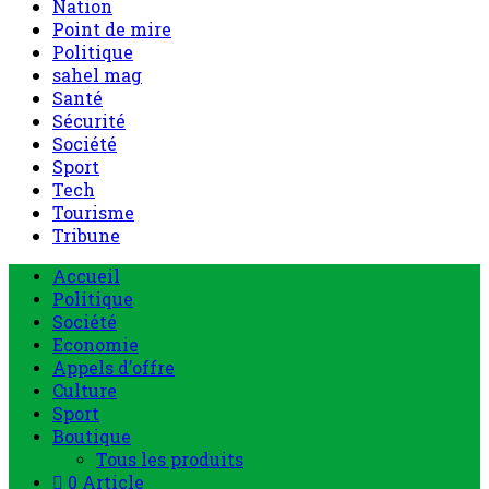
Nation
Point de mire
Politique
sahel mag
Santé
Sécurité
Société
Sport
Tech
Tourisme
Tribune
Accueil
Politique
Société
Economie
Appels d’offre
Culture
Sport
Boutique
Tous les produits
0 Article